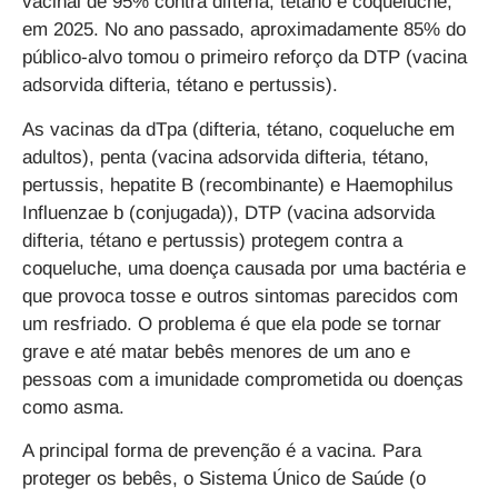
vacinal de 95% contra difteria, tétano e coqueluche,
em 2025. No ano passado, aproximadamente 85% do
público-alvo tomou o primeiro reforço da DTP (vacina
adsorvida difteria, tétano e pertussis).
As vacinas da dTpa (difteria, tétano, coqueluche em
adultos), penta (vacina adsorvida difteria, tétano,
pertussis, hepatite B (recombinante) e Haemophilus
Influenzae b (conjugada)), DTP (vacina adsorvida
difteria, tétano e pertussis) protegem contra a
coqueluche, uma doença causada por uma bactéria e
que provoca tosse e outros sintomas parecidos com
um resfriado. O problema é que ela pode se tornar
grave e até matar bebês menores de um ano e
pessoas com a imunidade comprometida ou doenças
como asma.
A principal forma de prevenção é a vacina. Para
proteger os bebês, o Sistema Único de Saúde (o