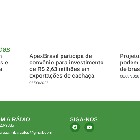
adas
m
ApexBrasil participa de
Projet
s e
convênio para investimento
podem 
a
de R$ 2,63 milhões em
de bras
exportações de cachaça
06/08/2026
06/08/2026
M A RÁDIO
SIGA-NOS
420-9385
turezafmbarcelos@gmail.com