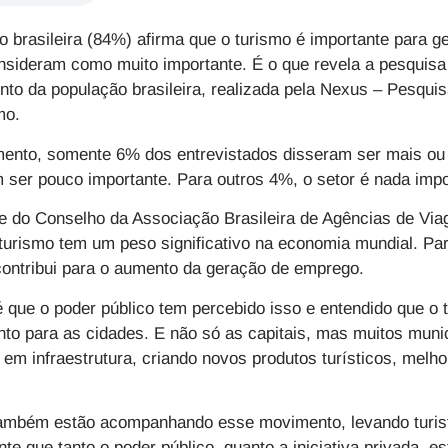
o brasileira (84%) afirma que o turismo é importante para 
onsideram como muito importante. É o que revela a pesquis
o da população brasileira, realizada pela Nexus – Pesquis
mo.
ento, somente 6% dos entrevistados disseram ser mais ou
ser pouco importante. Para outros 4%, o setor é nada imp
te do Conselho da Associação Brasileira de Agências de Vi
turismo tem um peso significativo na economia mundial. Para 
 contribui para o aumento da geração de emprego.
é que o poder público tem percebido isso e entendido que o
nto para as cidades. E não só as capitais, mas muitos muni
em infraestrutura, criando novos produtos turísticos, melho
ambém estão acompanhando esse movimento, levando turist
te que tanto o poder público, quanto a iniciativa privada, e