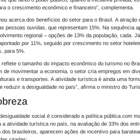
ra o crescimento econômico e financeiro”, complementa.
u acerca dos benefícios do setor para o Brasil. A atração d
das pessoas ouvidas, que representam 15%. Na sequência a
olvimento regional – opções de 13% da população, cada. J
i apontado por 11%, seguido por crescimento no setor hotele
s, para 5%.
o reflete o tamanho do impacto econômico do turismo no Bras
ém de movimentar a economia, o setor cria empregos em div
lturais e transportes. A atividade turística é ainda uma fo
e reduzir a desigualdade no país”, afirma o ministro do Tur
obreza
esigualdade social é considerado a política pública com m
a a atividade turística no país, na avaliação de 33% dos en
dos brasileiros, aparecem ações de incentivo para baratea
das citadas: