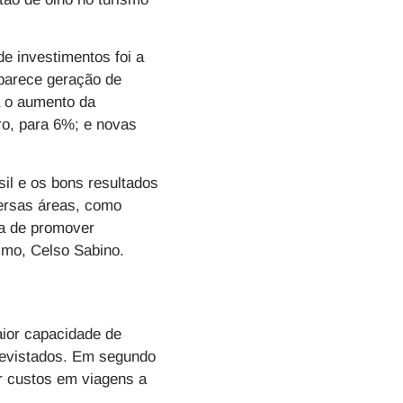
e investimentos foi a
parece geração de
á o aumento da
iro, para 6%; e novas
il e os bons resultados
ersas áreas, como
rma de promover
ismo, Celso Sabino.
aior capacidade de
trevistados. Em segundo
r custos em viagens a