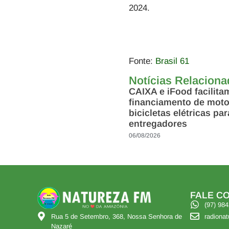
2024.
Fonte:
Brasil 61
Notícias Relacion
CAIXA e iFood facilita
financiamento de moto
bicicletas elétricas par
entregadores
06/08/2026
FALE CO
(97) 98
radiona
Rua 5 de Setembro, 368, Nossa Senhora de
Nazaré