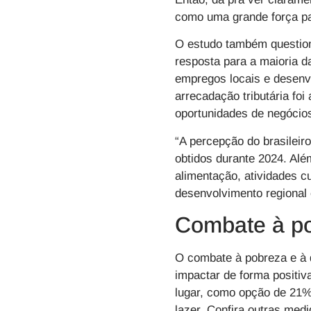
como uma grande força pa
O estudo também questiono
resposta para a maioria 
empregos locais e desenv
arrecadação tributária fo
oportunidades de negócio
“A percepção do brasileir
obtidos durante 2024. Al
alimentação, atividades cu
desenvolvimento regional 
Combate à p
O combate à pobreza e à d
impactar de forma positiv
lugar, como opção de 21% 
lazer. Confira outras medi