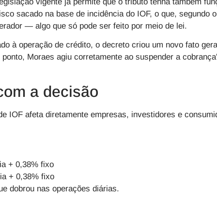
egislação vigente já permite que o tributo tenha também funç
risco sacado na base de incidência do IOF, o que, segundo o 
erador — algo que só pode ser feito por meio de lei.
ado à operação de crédito, o decreto criou um novo fato gera
e ponto, Moraes agiu corretamente ao suspender a cobrança”
com a decisão
de IOF afeta diretamente empresas, investidores e consumid
ia + 0,38% fixo
ia + 0,38% fixo
ue dobrou nas operações diárias.