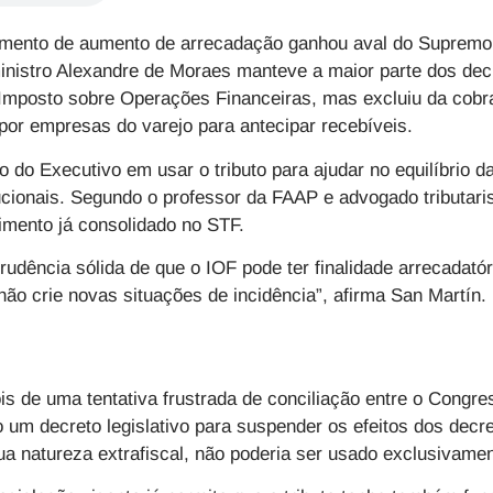
mento de aumento de arrecadação ganhou aval do Supremo 
inistro Alexandre de Moraes manteve a maior parte dos dec
 Imposto sobre Operações Financeiras, mas excluiu da cob
 por empresas do varejo para antecipar recebíveis.
o do Executivo em usar o tributo para ajudar no equilíbrio 
tucionais. Segundo o professor da FAAP e advogado tributar
imento já consolidado no STF.
prudência sólida de que o IOF pode ter finalidade arrecadató
não crie novas situações de incidência”, afirma San Martín.
is de uma tentativa frustrada de conciliação entre o Congre
o um decreto legislativo para suspender os efeitos dos decre
ua natureza extrafiscal, não poderia ser usado exclusivamen