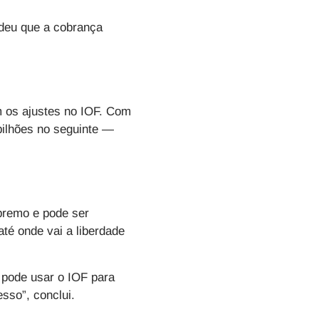
ndeu que a cobrança
 os ajustes no IOF. Com
bilhões no seguinte —
premo e pode ser
té onde vai a liberdade
o pode usar o IOF para
sso”, conclui.