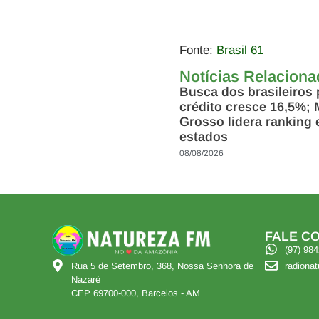
Fonte:
Brasil 61
Notícias Relacion
Busca dos brasileiros 
crédito cresce 16,5%; 
Grosso lidera ranking 
estados
08/08/2026
FALE CO
(97) 98
radiona
Rua 5 de Setembro, 368, Nossa Senhora de
Nazaré
CEP 69700-000, Barcelos - AM