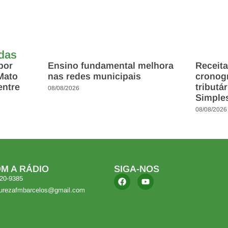
adas
por
Ensino fundamental melhora
Receita
Mato
nas redes municipais
cronog
entre
tributá
08/08/2026
Simple
08/08/2026
M A RÁDIO
SIGA-NOS
420-9385
turezafmbarcelos@gmail.com