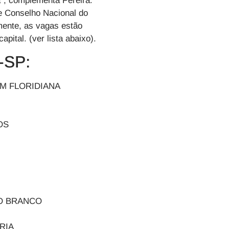
tua”, complementa Pereira.
 e Conselho Nacional do
lmente, as vagas estão
apital. (ver lista abaixo).
I-SP:
JARDIM FLORIDIANA
EIROS
LA RIO BRANCO
LZA MARIA