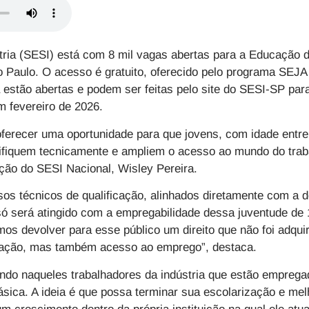
tria (SESI)
está com 8 mil vagas abertas para a
Educação d
o Paulo. O acesso é gratuito, oferecido pelo programa SEJ
 estão abertas e podem ser feitas pelo site do SESI-SP para
em fevereiro de 2026.
é oferecer uma oportunidade para que jovens, com idade entr
ifiquem tecnicamente e ampliem o acesso ao mundo do traba
ção do SESI Nacional, Wisley Pereira.
s técnicos de qualificação, alinhados diretamente com a d
só será atingido com a empregabilidade dessa juventude de
os devolver para esse público um direito que não foi adquir
zação, mas também acesso ao emprego”, destaca.
 naqueles trabalhadores da indústria que estão emprega
ica. A ideia é que possa terminar sua escolarização e melh