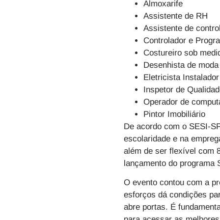
Almoxarife
Assistente de RH
Assistente de contro
Controlador e Progr
Costureiro sob medi
Desenhista de moda
Eletricista Instalado
Inspetor de Qualida
Operador de comput
Pintor Imobiliário
De acordo com o
SESI-S
escolaridade e na emprega
além de ser flexível co
lançamento do programa 
O evento contou com a pre
esforços dá condições pa
abre portas. É fundamenta
para acessar as melhores 