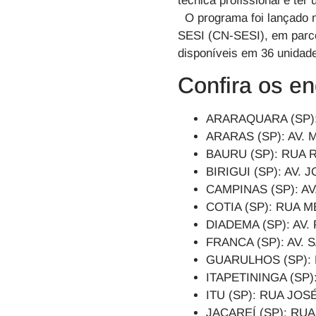
técnica profissional e ter
O programa foi lançado n
SESI (CN-SESI)
, em par
disponíveis em 36 unidad
Confira os e
ARARAQUARA (SP)
ARARAS (SP): AV.
BAURU (SP): RUA 
BIRIGUI (SP): AV
CAMPINAS (SP): A
COTIA (SP): RUA
DIADEMA (SP): AV
FRANCA (SP): AV.
GUARULHOS (SP):
ITAPETININGA (SP
ITU (SP): RUA J
JACAREÍ (SP): R