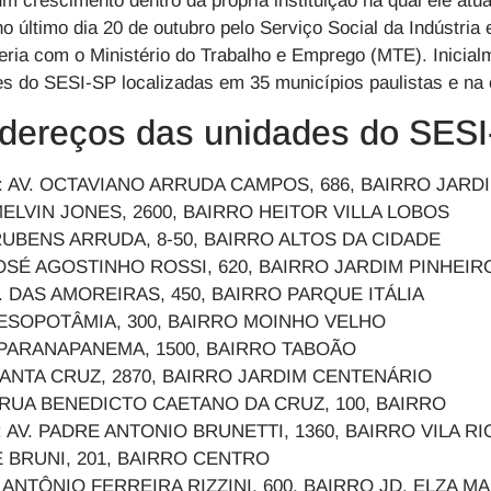
 um crescimento dentro da própria instituição na qual ele a
o último dia 20 de outubro pelo
Serviço Social da Indústria
ceria com o
Ministério do Trabalho e Emprego (MTE)
. Inicia
es do
SESI-SP
localizadas em 35 municípios paulistas e na c
ndereços das unidades do SES
: AV. OCTAVIANO ARRUDA CAMPOS, 686, BAIRRO 
 MELVIN JONES, 2600, BAIRRO HEITOR VILLA LOBOS
RUBENS ARRUDA, 8-50, BAIRRO ALTOS DA CIDADE
. JOSÉ AGOSTINHO ROSSI, 620, BAIRRO JARDIM PINH
V. DAS AMOREIRAS, 450, BAIRRO PARQUE ITÁLIA
 MESOPOTÂMIA, 300, BAIRRO MOINHO VELHO
. PARANAPANEMA, 1500, BAIRRO TABOÃO
 SANTA CRUZ, 2870, BAIRRO JARDIM CENTENÁRIO
 RUA BENEDICTO CAETANO DA CRUZ, 100, BAIRRO
): AV. PADRE ANTONIO BRUNETTI, 1360, BAIRRO VI
OSÉ BRUNI, 201, BAIRRO CENTRO
UA ANTÔNIO FERREIRA RIZZINI, 600, BAIRRO JD. E