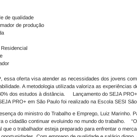
le de qualidade
amador de produção
da
r Residencial
de
ador
P
, essa oferta visa atender as necessidades dos jovens com
bilidade. A metodologia utilizada valoriza as experiências d
m 80% dos estudos à distância. Lançamento do
SEJA PRO+
SEJA PRO+ em São Paulo foi realizado na Escola SESI Sã
sença do ministro do Trabalho e Emprego, Luiz Marinho. Pa
ra o cidadão continuar evoluindo no mundo do trabalho. “O
l que o trabalhador esteja preparado para enfrentar o merc
oportunidades. Com emprego de qualidade e salário digno, 