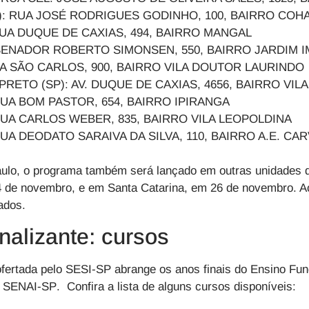
: RUA JOSÉ RODRIGUES GODINHO, 100, BAIRRO COHA
UA DUQUE DE CAXIAS, 494, BAIRRO MANGAL
. SENADOR ROBERTO SIMONSEN, 550, BAIRRO JAR
IDA SÃO CARLOS, 900, BAIRRO VILA DOUTOR LAURINDO
PRETO (SP): AV. DUQUE DE CAXIAS, 4656, BAIRRO VIL
 RUA BOM PASTOR, 654, BAIRRO IPIRANGA
RUA CARLOS WEBER, 835, BAIRRO VILA LEOPOLDINA
RUA DEODATO SARAIVA DA SILVA, 110, BAIRRO A.E. C
ulo, o programa também será lançado em outras unidades d
 de novembro, e em Santa Catarina, em 26 de novembro. Ao
ados.
onalizante: cursos
ofertada pelo
SESI-SP
abrange os anos finais do
Ensino Fun
o
SENAI-SP
. Confira a lista de
alguns
cursos disponíveis: