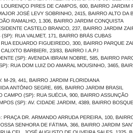
OÃO LOURENÇO PIRES DE CAMPOS, 600, BAIRRO J
V. MAJOR JOSÉ LEVY SOBRINHO, 2415, BAIRRO ALTO
. JOÃO RAMALHO, 1.306, BAIRRO JARDIM CONQUISTA
RESIDENTE CASTELO BRANCO, 237, BAIRRO JARDIM ZAI
 (SP): RUA VALMET, 171, BAIRRO BRÁS CUBAS
 RUA EDUARDO FIGUEIREDO, 300, BAIRRO PARQUE ZANI
 CALIXTO BARBIERI, 23/83, BAIRRO I.A.P.I
ENTE (SP): AVENIDA IBRAIM NOBRE, 585, BAIRRO 
SP): RUA DOM LUIZ DO AMARAL MOUSINHO, 3465, BA
AV. M-29, 441, BAIRRO JARDIM FLORIDIANA
ENIDA ANTÔNIO SEGRE, 695, BAIRRO JARDIM BRASIL
 CAMPO (SP): RUA SUÉCIA, 900, BAIRRO ASSUNÇÃ
MPOS (SP): AV. CIDADE JARDIM, 4389, BAIRRO B
: PRAÇA DR. ARMANDO ARRUDA PEREIRA, 100, BAIRR
. NOSSA SENHORA DE FÁTIMA, 366, BAIRRO JARDI
 RUA CEL. JOSÉ AUGUSTO DE OLIVEIRA SALES, 1325, B