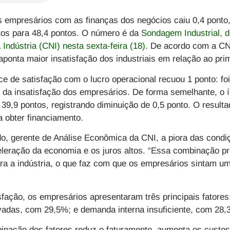
s empresários com as finanças dos negócios caiu 0,4 ponto
tos para 48,4 pontos. O número é da
Sondagem Industrial, d
Indústria (CNI) nesta sexta-feira (18)
. De acordo com a CNI
aponta maior insatisfação dos industriais em relação ao pri
e de satisfação com o lucro operacional recuou 1 ponto: foi
da insatisfação dos empresários. De forma semelhante, o ín
a 39,9 pontos, registrando diminuição de 0,5 ponto. O result
ia obter financiamento.
, gerente de Análise Econômica da CNI, a piora das condiç
leração da economia e os juros altos. “Essa combinação pr
a a indústria, o que faz com que os empresários sintam um
fação, os empresários apresentaram três principais fatores:
evadas, com 29,5%; e demanda interna insuficiente, com 28
nação dos fatores reduz o faturamento, aumenta os custos