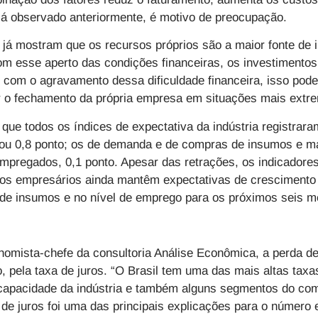
 já observado anteriormente, é motivo de preocupação.
já mostram que os recursos próprios são a maior fonte de 
com esse aperto das condições financeiras, os investiment
, com o agravamento dessa dificuldade financeira, isso pod
ar o fechamento da própria empresa em situações mais extre
ue todos os índices de expectativa da indústria registrar
uou 0,8 ponto; os de demanda e de compras de insumos e ma
empregados, 0,1 ponto. Apesar das retrações, os indicado
e os empresários ainda mantêm expectativas de crescimento
de insumos e no nível de emprego para os próximos seis m
omista-chefe da consultoria Análise Econômica, a perda de 
o, pela taxa de juros. “O Brasil tem uma das mais altas tax
capacidade da indústria e também alguns segmentos do comé
de juros foi uma das principais explicações para o número 