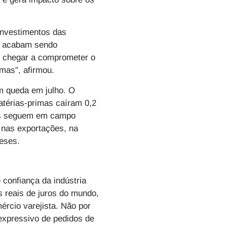
investimentos das
os acabam sendo
e chegar a comprometer o
mas”, afirmou.
am queda em julho. O
térias-primas caíram 0,2
res seguem em campo
 nas exportações, na
eses.
confiança da indústria
as reais de juros do mundo,
rcio varejista. Não por
expressivo de pedidos de