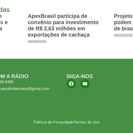
adas
m
ApexBrasil participa de
Projet
s e
convênio para investimento
podem 
a
de R$ 2,63 milhões em
de bras
exportações de cachaça
06/08/2026
06/08/2026
M A RÁDIO
SIGA-NOS
420-9385
turezafmbarcelos@gmail.com
Política de Privacidade
Termos de Uso