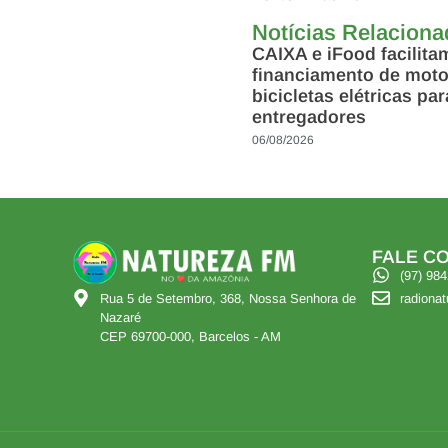
Notícias Relacion
CAIXA e iFood facilita
financiamento de moto
bicicletas elétricas par
entregadores
06/08/2026
FALE CO
(97) 98
radiona
Rua 5 de Setembro, 368, Nossa Senhora de
Nazaré
CEP 69700-000, Barcelos - AM