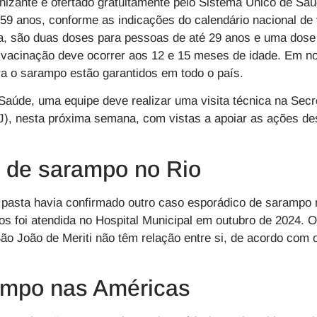
nizante é ofertado gratuitamente pelo Sistema Único de Sa
9 anos, conforme as indicações do calendário nacional de 
, são duas doses para pessoas de até 29 anos e uma dose 
a vacinação deve ocorrer aos 12 e 15 meses de idade. Em n
a o sarampo estão garantidos em todo o país.
Saúde, uma equipe deve realizar uma visita técnica na Sec
J), nesta próxima semana, com vistas a apoiar as ações des
r de sarampo no Rio
 pasta havia confirmado outro caso esporádico de sarampo n
nos foi atendida no Hospital Municipal em outubro de 2024. O
São João de Meriti não têm relação entre si, de acordo com o
ampo nas Américas