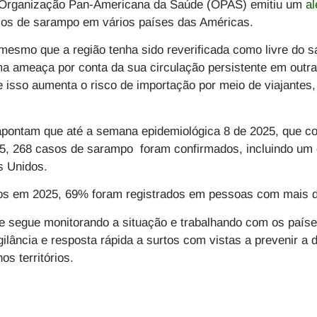
a Organização Pan-Americana da Saúde (OPAS) emitiu um
al
os de sarampo em vários países das Américas.
mesmo que a região tenha sido reverificada como livre do 
a ameaça por conta da sua circulação persistente em outra
 isso aumenta o risco de importação por meio de viajantes,
apontam que até a semana epidemiológica 8 de 2025, que c
25, 268 casos de sarampo foram confirmados, incluindo um ó
s Unidos.
s em 2025, 69% foram registrados em pessoas com mais d
e segue monitorando a situação e trabalhando com os países
gilância e resposta rápida a surtos com vistas a prevenir a
s territórios.