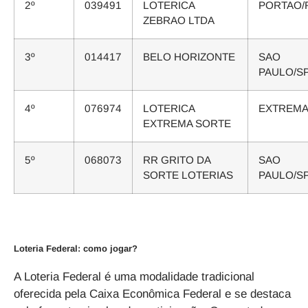
2º
039491
LOTERICA
PORTAO/
ZEBRAO LTDA
3º
014417
BELO HORIZONTE
SAO
PAULO/S
4º
076974
LOTERICA
EXTREMA
EXTREMA SORTE
5º
068073
RR GRITO DA
SAO
SORTE LOTERIAS
PAULO/S
Loteria Federal: como jogar?
A Loteria Federal é uma modalidade tradicional
oferecida pela Caixa Econômica Federal e se destaca