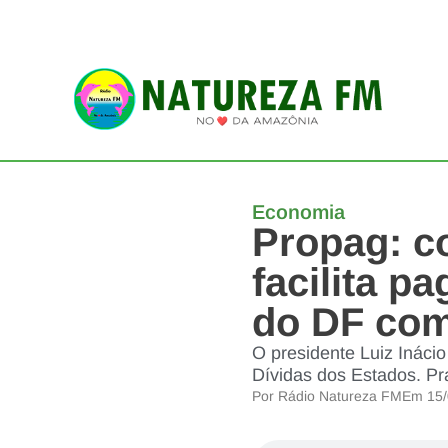
Economia
Propag: c
facilita p
do DF com
O presidente Luiz Ináci
Dívidas dos Estados. P
Por
Rádio Natureza FM
Em
15