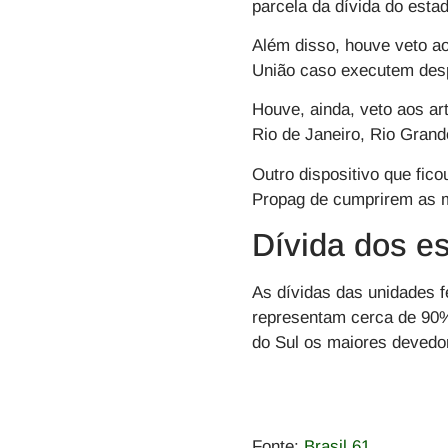
parcela da dívida do esta
Além disso, houve veto ao
União caso executem desp
Houve, ainda, veto aos ar
Rio de Janeiro, Rio Gran
Outro dispositivo que fic
Propag de cumprirem as 
Dívida dos e
As dívidas das unidades 
representam cerca de 90%
do Sul os maiores devedo
Fonte:
Brasil 61