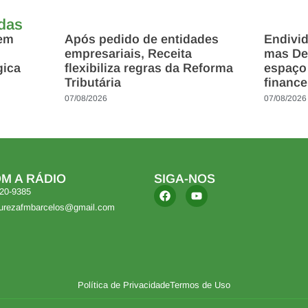
adas
 em
Após pedido de entidades
Endivi
empresariais, Receita
mas Des
gica
flexibiliza regras da Reforma
espaço
Tributária
finance
07/08/2026
07/08/2026
M A RÁDIO
SIGA-NOS
420-9385
turezafmbarcelos@gmail.com
Política de Privacidade
Termos de Uso