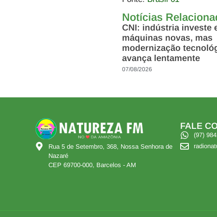
Notícias Relacion
CNI: indústria investe
máquinas novas, mas
modernização tecnoló
avança lentamente
07/08/2026
FALE CO
(97) 98
radiona
Rua 5 de Setembro, 368, Nossa Senhora de
Nazaré
CEP 69700-000, Barcelos - AM