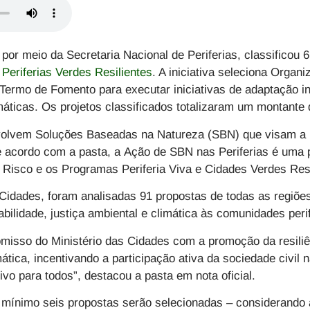
, por meio da Secretaria Nacional de Periferias,
classificou 
 Periferias Verdes Resilientes
. A iniciativa seleciona Organ
Termo de Fomento para executar iniciativas de adaptação inc
máticas.
Os projetos classificados totalizaram um montante 
volvem Soluções Baseadas na Natureza (SBN) que visam a 
e acordo com a pasta, a
Ação de SBN nas Periferias
é uma p
m Risco e os Programas Periferia Viva e Cidades Verdes Resi
Cidades, foram analisadas 91 propostas de todas as regiões
bilidade, justiça ambiental e climática às comunidades perif
omisso do Ministério das Cidades com a promoção da resiliê
mática, incentivando a participação ativa da sociedade civil
ivo para todos”, destacou a pasta em nota oficial.
 mínimo seis propostas serão selecionadas
– considerando