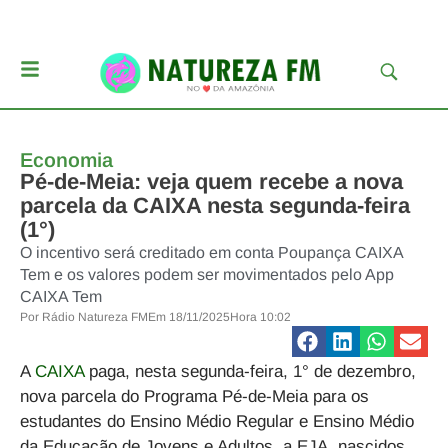
Economia
Pé-de-Meia: veja quem recebe a nova
parcela da CAIXA nesta segunda-feira
(1°)
O incentivo será creditado em conta Poupança CAIXA
Tem e os valores podem ser movimentados pelo App
CAIXA Tem
Por
Rádio Natureza FM
Em
18/11/2025
Hora
10:02
A
CAIXA
paga, nesta segunda-feira, 1° de dezembro,
nova parcela do Programa Pé-de-Meia para os
estudantes do Ensino Médio Regular e Ensino Médio
da Educação de Jovens e Adultos, a EJA, nascidos