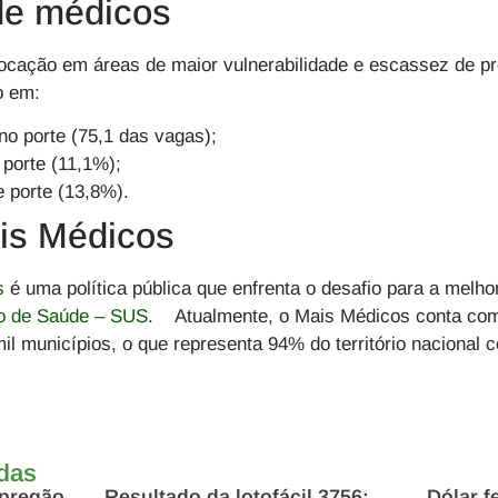
 de médicos
ocação em áreas de maior vulnerabilidade e escassez de pro
o em:
o porte (75,1 das vagas);
porte (11,1%);
 porte (13,8%).
is Médicos
s
é uma política pública que enfrenta o desafio para a melho
o de Saúde – SUS
. Atualmente, o
Mais Médicos
conta com
l municípios, o que representa 94% do território nacional 
adas
 pregão
Resultado da lotofácil 3756:
Dólar f