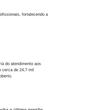
fissionais, fortalecendo a
ria do atendimento aos
 cerca de 24,7 mil
coberto.
echa o último pregão