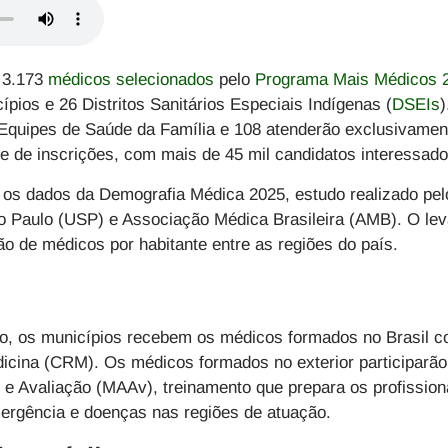
, 3.173
médicos selecionados
pelo
Programa Mais Médicos 
pios e 26 Distritos Sanitários Especiais Indígenas (
DSEIs
)
 Equipes de Saúde da Família e 108 atenderão exclusivamen
e de inscrições, com mais de 45 mil candidatos interessad
u os dados da
Demografia Médica 2025
, estudo realizado pe
o Paulo (USP) e Associação Médica Brasileira (AMB). O le
o de médicos por habitante entre as regiões do país.
ho
, os municípios recebem os médicos formados no Brasil co
cina (CRM). Os médicos formados no exterior participarão,
e Avaliação (MAAv), treinamento que prepara os profission
mergência e doenças nas regiões de atuação.