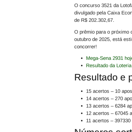
O concurso
3521 da Lotof
divulgado pela Caixa Eco
de R$ 202.302,67.
O prêmio para o
próximo 
outubro de 2025
, está es
concorrer!
Mega-Sena 2931 hoje
Resultado da Loteria
Resultado e 
15 acertos –
10 apos
14 acertos –
270 apo
13 acertos –
6284 ap
12 acertos –
67045 a
11 acertos –
397330 