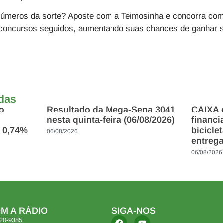
 números da sorte?
Aposte com a Teimosinha
e concorra co
4 concursos seguidos, aumentando suas chances de ganhar s
adas
mo
Resultado da Mega-Sena 3041
CAIXA e
nesta quinta-feira (06/08/2026)
financ
 0,74%
bicicle
06/08/2026
entreg
06/08/2026
M A RÁDIO
SIGA-NOS
420-9385