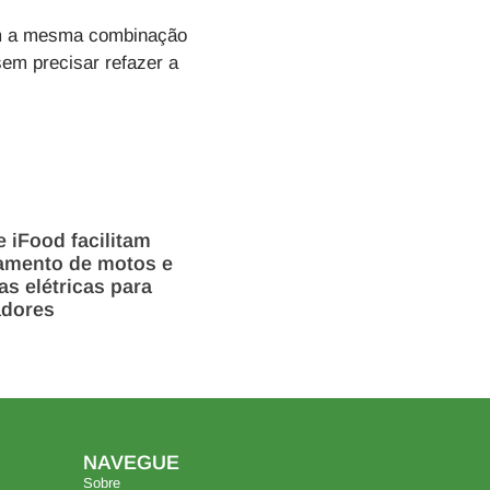
m a mesma combinação
em precisar refazer a
 iFood facilitam
iamento de motos e
tas elétricas para
adores
NAVEGUE
Sobre