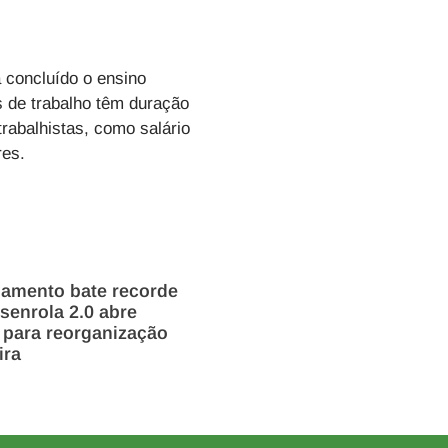
a concluído o ensino
s de trabalho têm duração
trabalhistas, como salário
res.
damento bate recorde
enrola 2.0 abre
 para reorganização
ira