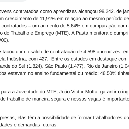
vens contratados como aprendizes alcançou 98.242, de jan
um crescimento de 11,91% em relação ao mesmo período d
3 contratados – um aumento de 5,64% em comparação com
io do Trabalho e Emprego (MTE). A Pasta monitora o cumpri
/00).
estacou com o saldo de contratação de 4.598 aprendizes, e
ela Indústria, com 427. Entre os estados em destaque com 
ande do Sul (1.824), São Paulo (1.477), Rio de Janeiro (1.0
dos estavam no ensino fundamental ou médio; 48,50% tinh
as para a Juventude do MTE, João Victor Motta, garantir o i
e trabalho de maneira segura e nessas vagas é importante p
presas, elas têm a possibilidade de formar trabalhadores 
dades e demandas futuras.