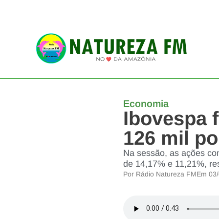
Economia
Ibovespa 
126 mil p
Na sessão, as ações co
de 14,17% e 11,21%, re
Por
Rádio Natureza FM
Em
03