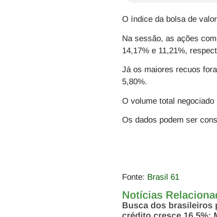
O índice da bolsa de valo
Na sessão, as ações com
14,17% e 11,21%, respec
Já os maiores recuos for
5,80%.
O volume total negociado 
Os dados podem ser consu
Fonte:
Brasil 61
Notícias Relacion
Busca dos brasileiros 
crédito cresce 16,5%; 