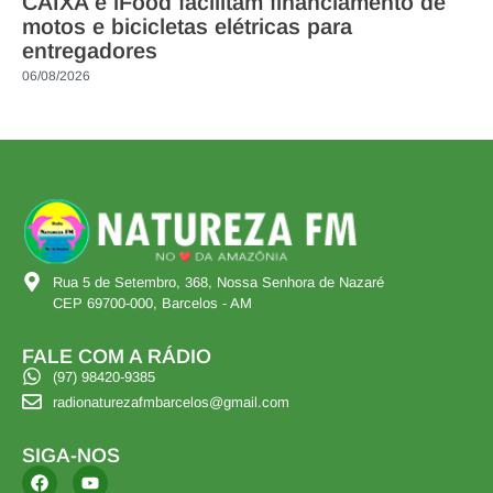
CAIXA e iFood facilitam financiamento de
motos e bicicletas elétricas para
entregadores
06/08/2026
Rua 5 de Setembro, 368, Nossa Senhora de Nazaré
CEP 69700-000, Barcelos - AM
FALE COM A RÁDIO
(97) 98420-9385
radionaturezafmbarcelos@gmail.com
SIGA-NOS