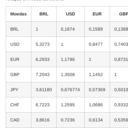
Moedas
BRL
USD
EUR
GB
BRL
1
0,1874
0,1589
0,138
USD
5,3273
1
0,8477
0,740
EUR
6,2933
1,1796
1
0,873
GBP
7,2043
1,3508
1,1452
1
JPY
3,61180
0,676774
0,57369
0,501
CHF
6,7223
1,2595
1,0686
0,933
CAD
3,8616
0,7236
0,6134
0,535