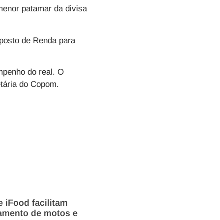
menor patamar da divisa
mposto de Renda para
mpenho do real. O
netária do Copom.
 iFood facilitam
iamento de motos e