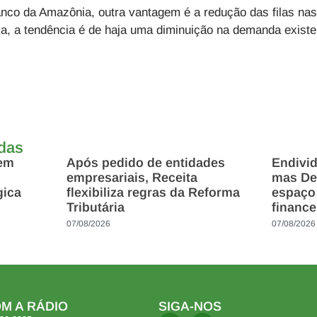
nco da Amazônia
, outra vantagem é a redução das filas nas
ria, a tendência é de haja uma diminuição na demanda exist
adas
 em
Após pedido de entidades
Endivi
empresariais, Receita
mas Des
gica
flexibiliza regras da Reforma
espaço
Tributária
finance
07/08/2026
07/08/2026
M A RÁDIO
SIGA-NOS