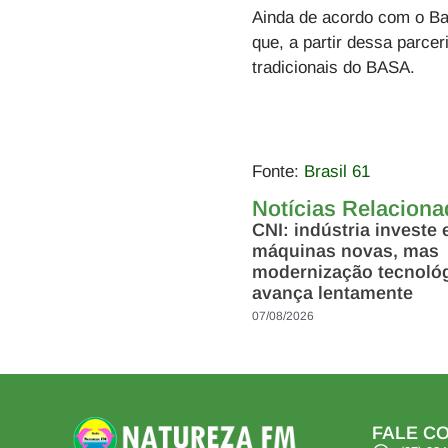
Ainda de acordo com o
Ba
que, a partir dessa parce
tradicionais do
BASA
.
Fonte:
Brasil 61
Notícias Relacion
CNI: indústria investe
máquinas novas, mas
modernização tecnoló
avança lentamente
07/08/2026
FALE CO