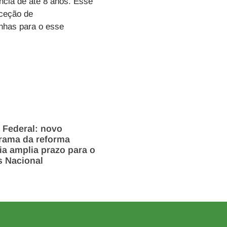
ência de até 8 anos. Esse
xceção de
inhas para o esse
 Federal: novo
rama da reforma
ria amplia prazo para o
s Nacional