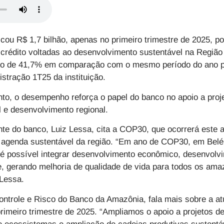
ou R$ 1,7 bilhão, apenas no primeiro trimestre de 2025, 
 crédito voltadas ao desenvolvimento sustentável na Regiã
to de 41,7% em comparação com o mesmo período do ano p
stração 1T25 da instituição.
nto,
o desempenho reforça o papel do banco no apoio a pro
l e desenvolvimento regional.
ente do banco, Luiz Lessa, cita a COP30, que ocorrerá este
 a agenda sustentável da região. “Em ano de COP30, em Bel
é possível integrar desenvolvimento econômico, desenvolvi
e, gerando melhoria de qualidade de vida para todos os ama
 Lessa.
ontrole e Risco do Banco da Amazônia, fala mais sobre a at
primeiro trimestre de 2025. “Ampliamos o apoio a projetos d