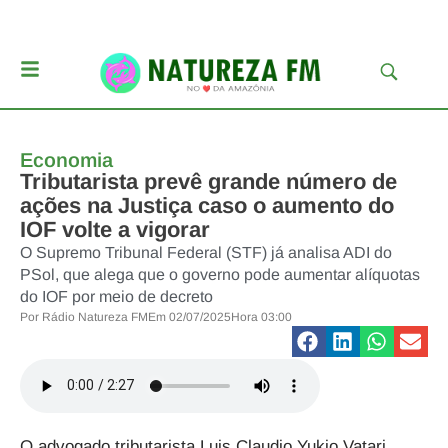
Economia
Tributarista prevê grande número de
ações na Justiça caso o aumento do
IOF volte a vigorar
O Supremo Tribunal Federal (STF) já analisa ADI do
PSol, que alega que o governo pode aumentar alíquotas
do IOF por meio de decreto
Por
Rádio Natureza FM
Em
02/07/2025
Hora
03:00
O advogado tributarista Luis Claudio Yukio Vatari